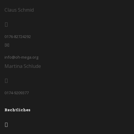
Claus Schmid
0176-82724292
info@oh-mega.org
Martina Schlude
0174-9209377
Rechtliches