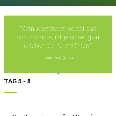
“Kein Abenteuer, selbst das
schlimmste, ist je so selig zu
erleben als zu erzählen.”
Jean Paul (1804)
TAG 5 - 8