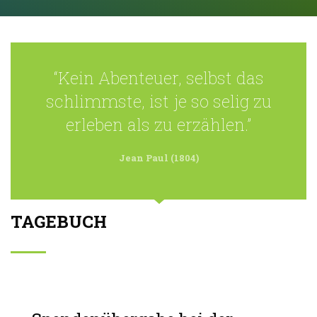
“Kein Abenteuer, selbst das
schlimmste, ist je so selig zu
erleben als zu erzählen.”
Jean Paul (1804)
TAGEBUCH