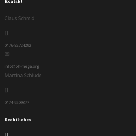
Kontakt
Claus Schmid
0176-82724292
info@oh-mega.org
Martina Schlude
0174-9209377
Rechtliches