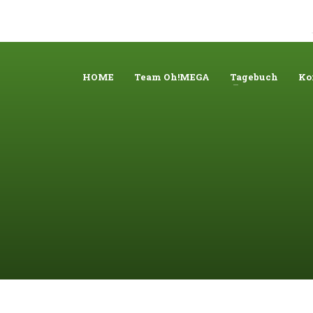
News
Contact
LOGIN
HOME
Team Oh!MEGA
Tagebuch
Ko