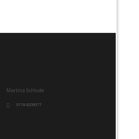
Martina Schlude
0174-9209377