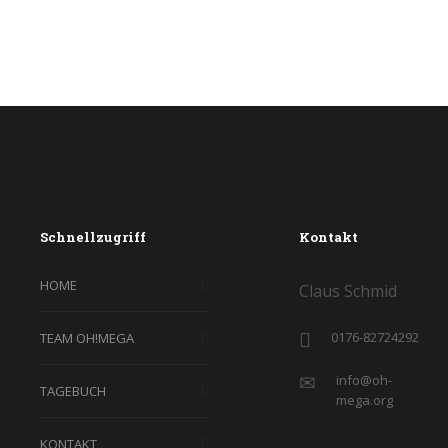
Schnellzugriff
Kontakt
HOME
Claus Schmid
0176-82724292
TEAM OH!MEGA
info@oh-
TAGEBUCH
mega.org
KONTAKT