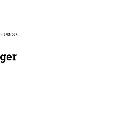
IN
SPENDER
iger