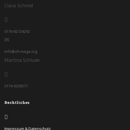
Claus Schmid
0176-82724292
info@oh-mega.org
Martina Schlude
0174-9209377
Rechtliches
Impressum & Datenschutz